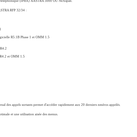
ndard téléphonique (IPBX) AASTRA 5000 OU NeXspan.
AASTRA RFP 32/34 :
1
gicielle R5.1B Phase 1 et OMM 1.5
 R4.2
e R4.2 et OMM 1.5
ournal des appels sortants permet d'accéder rapidement aux 20 derniers nméros appelés.
timale et une utilisation aisée des menus.