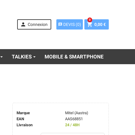
0


Connexion
0,00 €
DEVIS
(
0
)
message
TALKIES
MOBILE & SMARTPHONE
Marque
Mitel (Aastra)
EAN
AAS68851
Livraison
24 / 48H