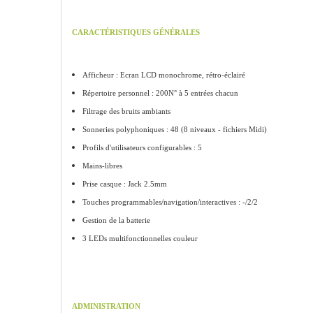
CARACTÉRISTIQUES GÉNÉRALES
Afficheur : Ecran LCD monochrome, rétro-éclairé
Répertoire personnel : 200N° à 5 entrées chacun
Filtrage des bruits ambiants
Sonneries polyphoniques : 48 (8 niveaux - fichiers Midi)
Profils d'utilisateurs configurables : 5
Mains-libres
Prise casque : Jack 2.5mm
Touches programmables/navigation/interactives : -/2/2
Gestion de la batterie
3 LEDs multifonctionnelles couleur
ADMINISTRATION