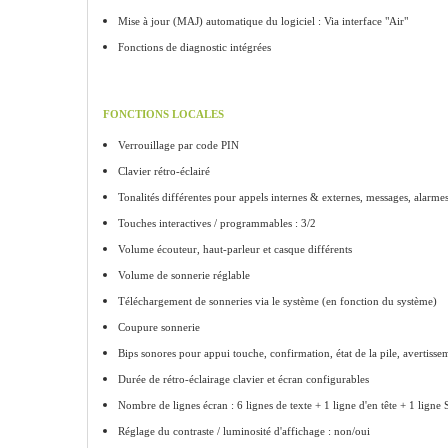
Mise à jour (MAJ) automatique du logiciel : Via interface "Air"
Fonctions de diagnostic intégrées
FONCTIONS LOCALES
Verrouillage par code PIN
Clavier rétro-éclairé
Tonalités différentes pour appels internes & externes, messages, alarme
Touches interactives / programmables : 3/2
Volume écouteur, haut-parleur et casque différents
Volume de sonnerie réglable
Téléchargement de sonneries via le système (en fonction du système)
Coupure sonnerie
Bips sonores pour appui touche, confirmation, état de la pile, avertisse
Durée de rétro-éclairage clavier et écran configurables
Nombre de lignes écran : 6 lignes de texte + 1 ligne d'en tête + 1 ligne
Réglage du contraste / luminosité d'affichage : non/oui