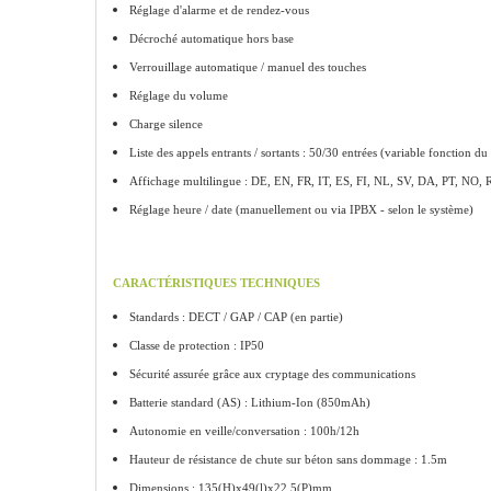
Réglage d'alarme et de rendez-vous
Décroché automatique hors base
Verrouillage automatique / manuel des touches
Réglage du volume
Charge silence
Liste des appels entrants / sortants : 50/30 entrées (variable fonction du
Affichage multilingue : DE, EN, FR, IT, ES, FI, NL, SV, DA, PT, NO,
Réglage heure / date (manuellement ou via IPBX - selon le système)
CARACTÉRISTIQUES TECHNIQUES
Standards : DECT / GAP / CAP (en partie)
Classe de protection : IP50
Sécurité assurée grâce aux cryptage des communications
Batterie standard (AS) : Lithium-Ion (850mAh)
Autonomie en veille/conversation : 100h/12h
Hauteur de résistance de chute sur béton sans dommage : 1.5m
Dimensions : 135(H)x49(l)x22.5(P)mm