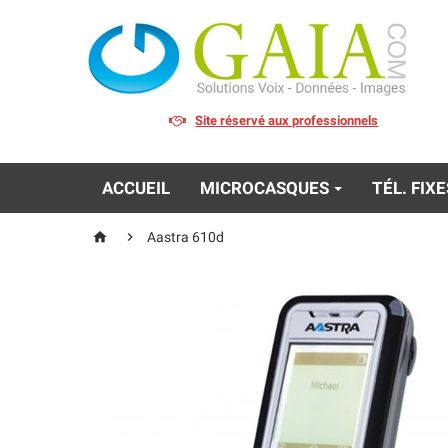
Site réservé aux professionnels
ACCUEIL
MICROCASQUES
TÉL. FIX


Aastra 610d