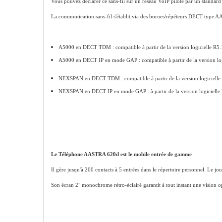
Vous pouvez déclarer ce sans-fil sur un réseau VoIP piloté par un sta
La communication sans-fil s'établit via des bornes/répéteurs DECT type 
A5000 en DECT TDM : compatible à partir de la version logicielle R5.
A5000 en DECT IP en mode GAP : compatible à partir de la version lo
NEXSPAN en DECT TDM : compatible à partir de la version logicielle
NEXSPAN en DECT IP en mode GAP : à partir de la version logiciell
Le Téléphone AASTRA 620d est le mobile entrée de gamme
Il gère jusqu'à 200 contacts à 5 entrées dans le répertoire personnel. Le j
Son écran 2" monochrome rétro-éclairé garantit à tout instant une vision op