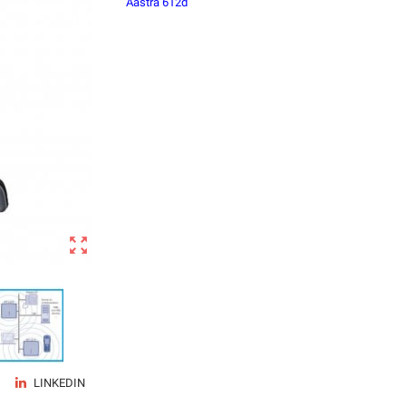
Aastra 612d

LINKEDIN