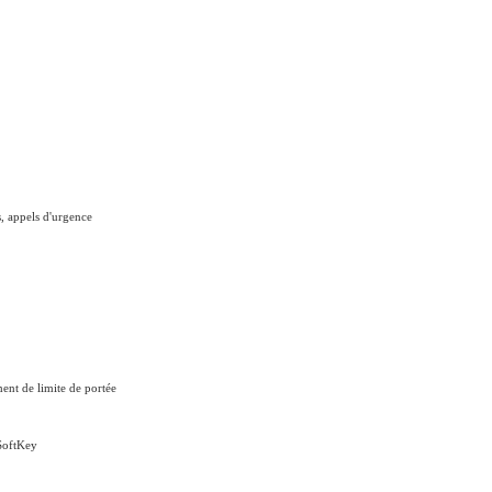
s, appels d'urgence
ment de limite de portée
 SoftKey