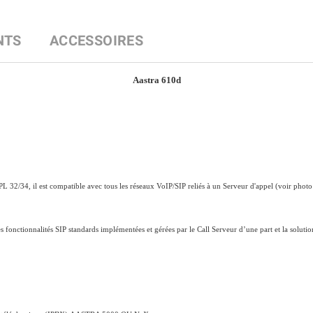
NTS
ACCESSOIRES
Aastra 610d
 32/34, il est compatible avec tous les réseaux VoIP/SIP reliés à un Serveur d'appel (voir photo
 fonctionnalités SIP standards implémentées et gérées par le Call Serveur d’une part et la soluti