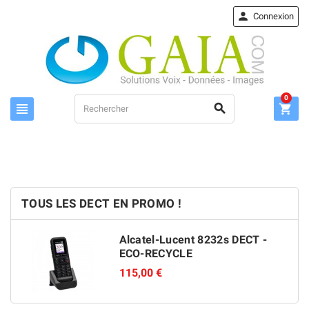

Connexion
0



TOUS LES DECT EN PROMO !
Alcatel-Lucent 8232s DECT -
ECO-RECYCLE
115,00 €