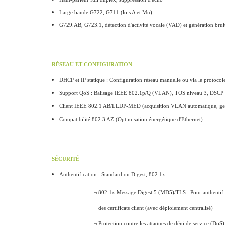
Large bande G722, G711 (lois A et Mu)
G729.AB, G723.1, détection d'activité vocale
(VAD) et génération brui
RÉSEAU ET CONFIGURATION
DHCP et IP statique :
Configuration réseau manuelle ou
via le protoc
Support QoS :
Balisage IEEE 802.1p/Q (VLAN),
TOS niveau 3, DSCP e
Client IEEE 802.1 AB/LLDP-MED (acquisition
VLAN automatique, ges
Compatibilité 802.3 AZ (Optimisation
énergétique d'Ethernet)
SÉCURITÉ
Authentification : Standard ou Digest, 802.1x
¬ 802.1x Message Digest 5 (MD5)/TLS : Pour authentificat
des certificats client (avec
déploiement centralisé)
¬ Protection contre les attaques de déni de service (DoS) :