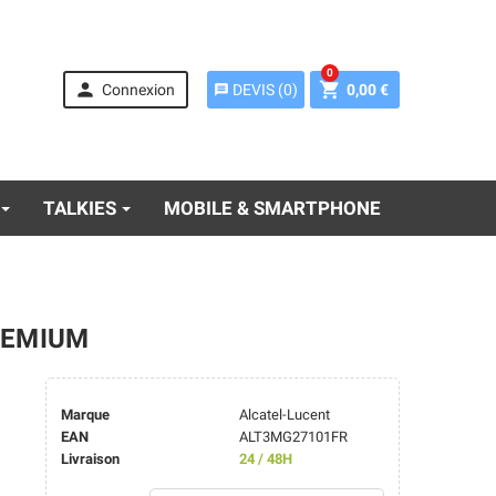
0


Connexion
0,00 €
DEVIS
(
0
)
message
TALKIES
MOBILE & SMARTPHONE
REMIUM
Marque
Alcatel-Lucent
EAN
ALT3MG27101FR
Livraison
24 / 48H