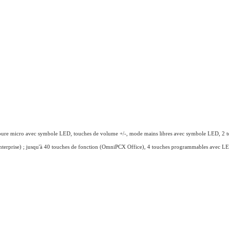
pure micro avec
symbole LED, touches de volume +/-, mode
mains libres avec symbole LED, 2 
nterprise) ; jusqu'à 40 touches de fonction
(OmniPCX Office), 4 touches programmables
avec LED