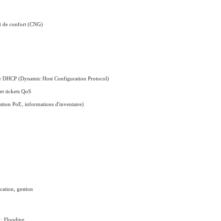
t de confort (CNG)
ole DHCP (Dynamic Host
Configuration Protocol)
t tickets QoS
tion PoE, informations
d'inventaire)
ion, gestion
 Flooding