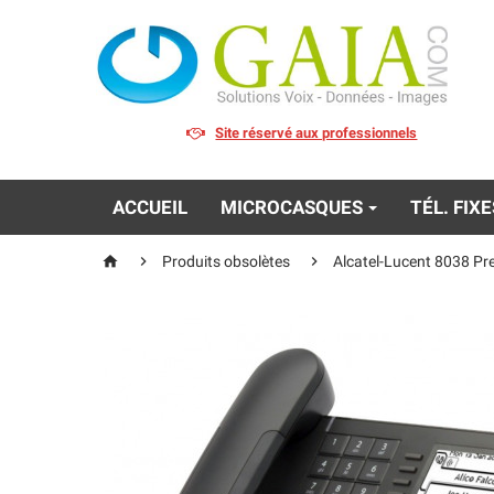
Site réservé aux professionnels
ACCUEIL
MICROCASQUES
TÉL. FIX



Produits obsolètes
Alcatel-Lucent 8038 P