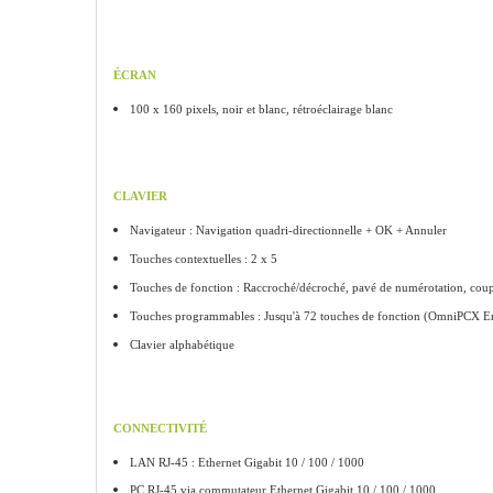
ÉCRAN
100 x 160 pixels, noir et blanc,
rétroéclairage blanc
CLAVIER
Navigateur : Navigation quadri-directionnelle
+ OK + Annuler
Touches contextuelles :
2 x 5
Touches de fonction : Raccroché/décroché,
pavé de numérotation, cou
Touches programmables :
Jusqu'à 72 touches de fonction (OmniPCX
E
Clavier alphabétique
CONNECTIVITÉ
LAN RJ-45 : Ethernet Gigabit 10 / 100 / 1000
PC RJ-45 via commutateur Ethernet Gigabit
10 / 100 / 1000