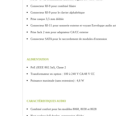
Connecteur RJ-9 pour combiné filaire
Connecteur RJ-9 pour le clavier alphabétique
Prise casque 3,5 mm dédiée
Connecteur RJ-11 pour sonnerie externe et
voyant Enveloppe audio act
Prise Jack 2 mm pour adaptateur CA/CC
externe
Connecteur SATA pour le raccordement de
modules d'extension
ALIMENTATION
PoE (IEEE 802.3af), Classe 2
Transformateur en option : 100 à 240 V
CA/48 V CC
Puissance maximale (sans extension) :
4,6 W
CARACTÉRISTIQUES AUDIO
Combiné confort pour les modèles 8068,
8038 et 8028
Haut-parleur full duplex, suppression d'écho