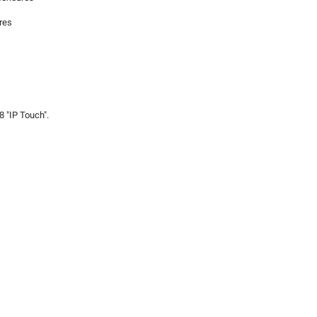
res
 "IP Touch".