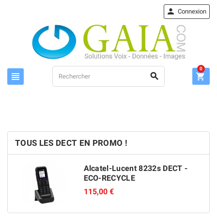

Connexion
0



TOUS LES DECT EN PROMO !
Alcatel-Lucent 8232s DECT -
ECO-RECYCLE
115,00 €