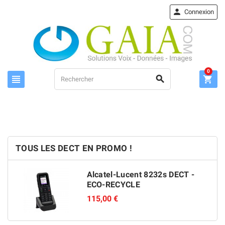

Connexion
0



TOUS LES DECT EN PROMO !
Alcatel-Lucent 8232s DECT -
ECO-RECYCLE
115,00 €