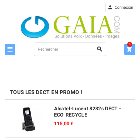

Connexion
0



TOUS LES DECT EN PROMO !
Alcatel-Lucent 8232s DECT -
ECO-RECYCLE
115,00 €