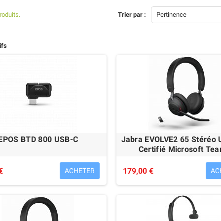
151,00 €
192,00 €
produits.
Trier par :
Pertinence
ifs
EPOS BTD 800 USB-C
Jabra EVOLVE2 65 Stéréo 
Certifié Microsoft Te
ucent 4028 IP Touch
Avaya 9611G ÉCO-RECYCLÉ
€
179,00 €
ACHETER
AC
O-RECYCLÉ
79,00 €
95,00 €