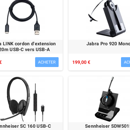
a LINK cordon d'extension
Jabra Pro 920 Mon
20m USB-C vers USB-A
€
199,00 €
ACHETER
AC
nnheiser SC 160 USB-C
Sennheiser SDW501