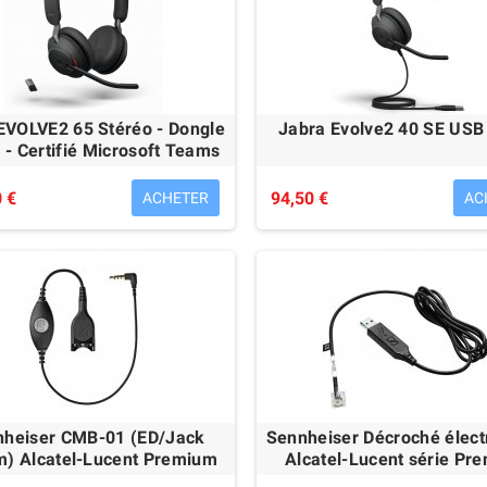
EVOLVE2 65 Stéréo - Dongle
Jabra Evolve2 40 SE US
- Certifié Microsoft Teams
 €
94,50 €
ACHETER
AC
iser SC 130 USB
Sennheiser SC 160 USB
39,99 €
48,00 €
nheiser CMB-01 (ED/Jack
Sennheiser Décroché élect
) Alcatel-Lucent Premium
Alcatel-Lucent série Pr