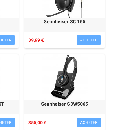
Sennheiser SC 165
39,99 €
HETER
ACHETER
6T
Sennheiser SDW5065
355,00 €
HETER
ACHETER