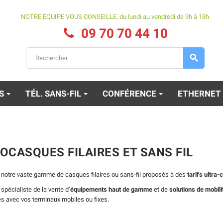
NOTRE ÉQUIPE VOUS CONSEILLE, du lundi au vendredi de 9h à 18h
09 70 70 44 10

ES
TÉL. SANS-FIL
CONFÉRENCE
ETHERNET
OCASQUES FILAIRES ET SANS FIL
notre vaste gamme de casques filaires ou sans-fil proposés à des
tarifs ultra-
pécialiste de la vente d’
équipements haut de gamme
et de
solutions de mobil
s avec vos terminaux mobiles ou fixes.
Alcatel Lucent 8234
Mitel 622d V2
Reconditionné