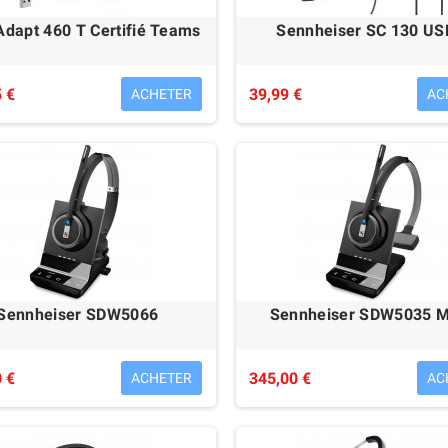
Adapt 460 T Certifié Teams
Sennheiser SC 130 US
 €
39,99 €
ACHETER
AC
Sennheiser SDW5066
Sennheiser SDW5035 
 €
345,00 €
ACHETER
AC