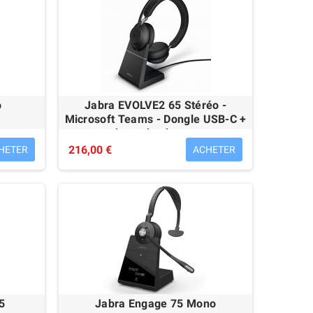
o
Jabra EVOLVE2 65 Stéréo -
Microsoft Teams - Dongle USB-C +
base de charge
216,00 €
HETER
ACHETER
5
Jabra Engage 75 Mono