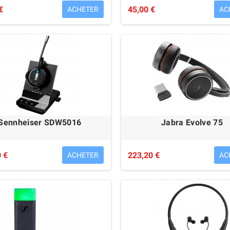
€
45,00 €
ACHETER
AC
Sennheiser SDW5016
Jabra Evolve 75
 €
223,20 €
ACHETER
AC