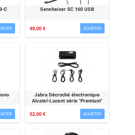
B-C
Sennheiser SC 160 USB
48,00 €
HETER
ACHETER
Mono
Jabra Décroché électronique
Alcatel-Lucent série "Premium"
52,00 €
HETER
ACHETER