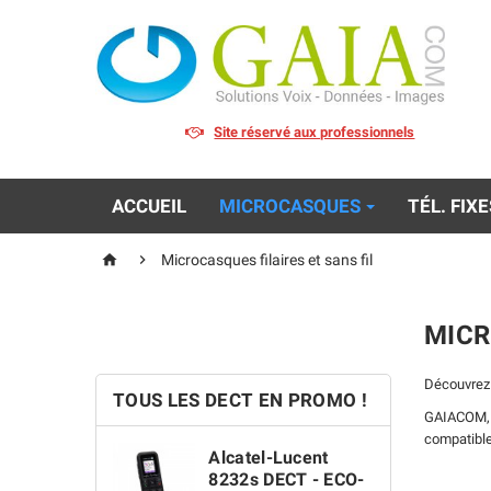
Site réservé aux professionnels
ACCUEIL
MICROCASQUES
TÉL. FIX


Microcasques filaires et sans fil
MICR
Découvrez 
TOUS LES DECT EN PROMO !
GAIACOM, s
compatible
Alcatel-Lucent
8232s DECT - ECO-