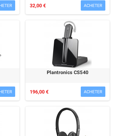
32,00 €
HETER
ACHETER
Plantronics CS540
196,00 €
HETER
ACHETER