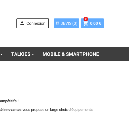
0


Connexion
0,00 €
DEVIS
(
0
)
message
TALKIES
MOBILE & SMARTPHONE
compétitifs
!
ité innovantes
vous propose un large choix d’équipements
Mitel 712dt - set
(pack avec