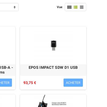
chargeur)



Vue
179,00 €
USB-A -
EPOS IMPACT SDW D1 USB
ams
Alcatel-Lucent 8028S
93,75 €
HETER
ACHETER
Reconditionné
209,00 €