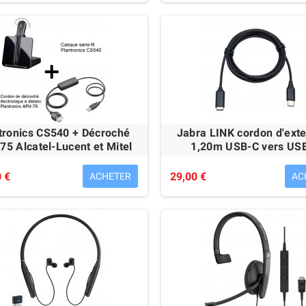
tronics CS540 + Décroché
Jabra LINK cordon d'ext
5 Alcatel-Lucent et Mitel
1,20m USB-C vers US
 €
29,00 €
ACHETER
AC