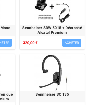
B Mono
Sennheiser SDW 5015 + Décroché
Alcatel Premium
320,00 €
HETER
ACHETER
Sennheiser SC30 USB
Sennheiser SC60 USB
55,00 €
52,00 €
ronique
Sennheiser SC 135
emium