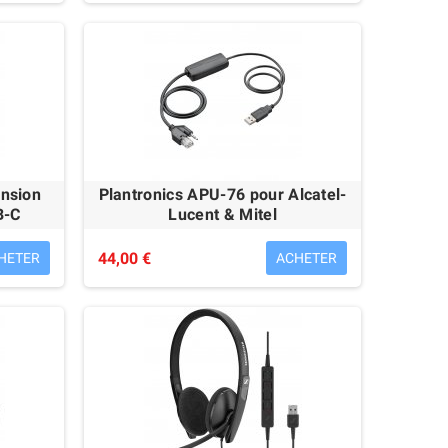
ension
Plantronics APU-76 pour Alcatel-
B-C
Lucent & Mitel
44,00 €
HETER
ACHETER