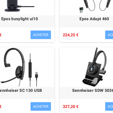
Epos busylight ui10
Epos Adapt 460
€
224,25 €
ACHETER
AC
ennheiser SC 130 USB
Sennheiser SDW 503
€
327,20 €
ACHETER
AC