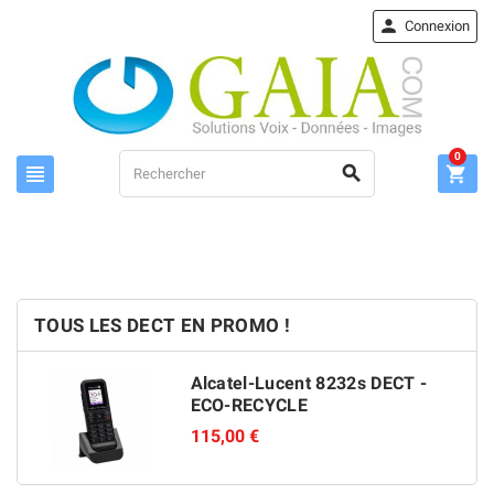

Connexion
0



TOUS LES DECT EN PROMO !
Alcatel-Lucent 8232s DECT -
ECO-RECYCLE
115,00 €