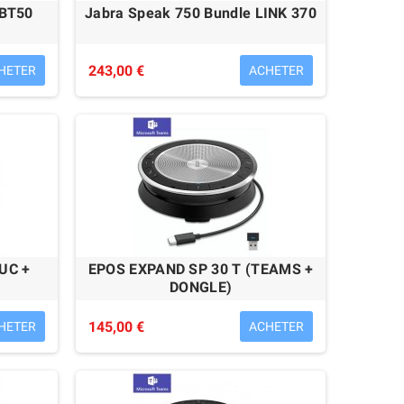
 BT50
Jabra Speak 750 Bundle LINK 370
243,00 €
HETER
ACHETER
Sennheiser SC30 USB
Sennheiser SC60 USB
55,00 €
52,00 €
UC +
EPOS EXPAND SP 30 T (TEAMS +
DONGLE)
145,00 €
HETER
ACHETER