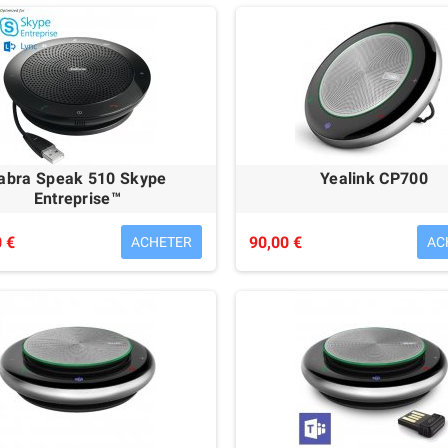
151,00 €
192,00 €
abra Speak 510 Skype
Yealink CP700
Entreprise™
 €
90,00 €
ACHETER
AC
ucent 4028 IP Touch
Avaya 9611G ÉCO-RECYCLÉ
O-RECYCLÉ
79,00 €
95,00 €