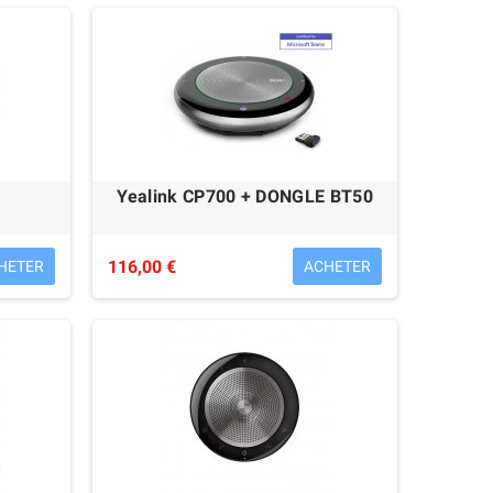
chargeur)
179,00 €
Yealink CP700 + DONGLE BT50
116,00 €
HETER
ACHETER
Alcatel-Lucent 8028S
Reconditionné
209,00 €