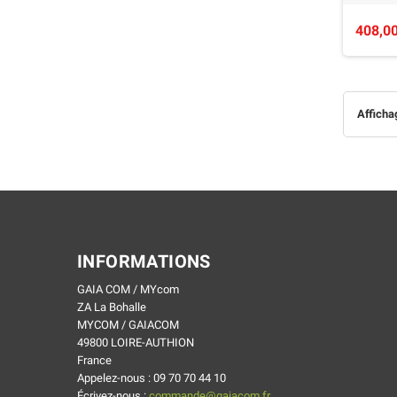
408,00
Afficha
INFORMATIONS
GAIA COM / MYcom
ZA La Bohalle
MYCOM / GAIACOM
49800 LOIRE-AUTHION
France
Appelez-nous :
09 70 70 44 10
Écrivez-nous :
commande@gaiacom.fr