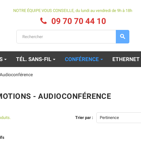
NOTRE ÉQUIPE VOUS CONSEILLE, du lundi au vendredi de 9h à 18h
09 70 70 44 10

ES
TÉL. SANS-FIL
CONFÉRENCE
ETHERNET
 Audioconférence
OTIONS - AUDIOCONFÉRENCE
oduits.
Trier par :
Pertinence
Alcatel Lucent 8234
Mitel 622d V2
Reconditionné
ifs