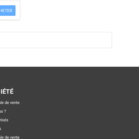
HETER
IÉTÉ
le de vente
s ?
risés
s
le de vente