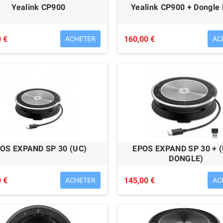
Yealink CP900
Yealink CP900 + Dongle
 €
160,00 €
ACHETER
AC
iser SC 130 USB
Sennheiser SC 160 USB
39,99 €
48,00 €
OS EXPAND SP 30 (UC)
EPOS EXPAND SP 30 + (
DONGLE)
 €
145,00 €
ACHETER
AC