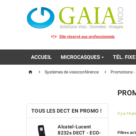
Site réservé aux professionnels
ACCUEIL
MICROCASQUES
TÉL. FIX



Systèmes de visioconférence
Promotions -
PROM
TOUS LES DECT EN PROMO !
Il y a 14 pr
Alcatel-Lucent
8232s DECT - ECO-
Filtres act