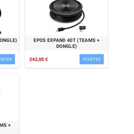
DONGLE)
EPOS EXPAND 40T (TEAMS +
DONGLE)
243,00 €
HETER
ACHETER
MS +