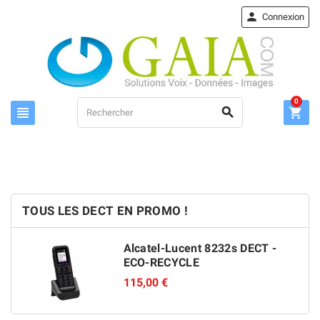

Connexion
0



TOUS LES DECT EN PROMO !
Alcatel-Lucent 8232s DECT -
ECO-RECYCLE
115,00 €