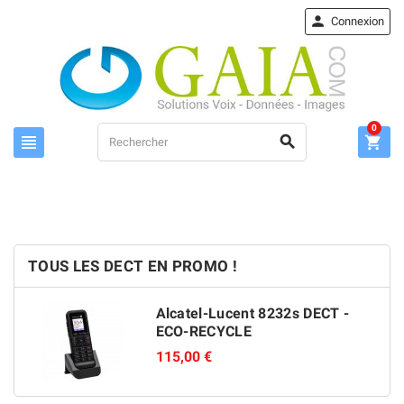

Connexion
0



TOUS LES DECT EN PROMO !
Alcatel-Lucent 8232s DECT -
ECO-RECYCLE
115,00 €