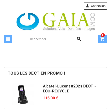

Connexion
0



TOUS LES DECT EN PROMO !
Alcatel-Lucent 8232s DECT -
ECO-RECYCLE
115,00 €