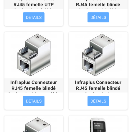
RJ45 femelle UTP
RJ45 femelle blindé
Catégorie 6 (câble
Catégorie 6 (câble
rigide)
rigide)
DÉTAILS
DÉTAILS
Infraplus Connecteur
Infraplus Connecteur
RJ45 femelle blindé
RJ45 femelle blindé
Catégorie 6 (pour câble
Catégorie 6a
souple)
"Excillience" (pour câble
DÉTAILS
DÉTAILS
rigide)