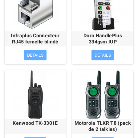
Infraplus Connecteur
Doro HandlePlus
RJ45 femelle blindé
334gsm IUP
Catégorie 6a
"Excillience" (pour câble
DÉTAILS
DÉTAILS
souple)
Kenwood TK-3301E
Motorola TLKR T8 (pack
de 2 talkies)