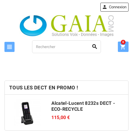

Connexion
0



TOUS LES DECT EN PROMO !
Alcatel-Lucent 8232s DECT -
ECO-RECYCLE
115,00 €