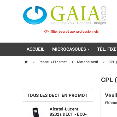
Site réservé aux professionnels
ACCUEIL
MICROCASQUES
TÉL. FIX




Réseaux Ethernet
Matériel actif
CPL (
CPL 
Veui
TOUS LES DECT EN PROMO !
Effectu
Alcatel-Lucent
8232s DECT - ECO-