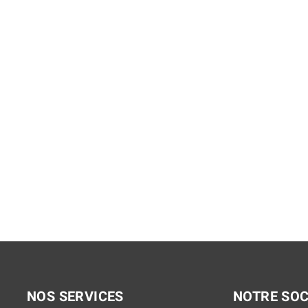
iser SC 130 USB
Sennheiser SC 160 USB
39,99 €
48,00 €
NOS SERVICES
NOTRE SOC