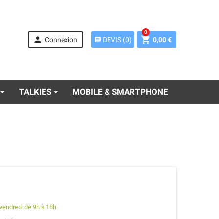
0


Connexion
0,00 €
DEVIS
(
0
)
message
TALKIES
MOBILE & SMARTPHONE
Mitel 712dt - set
endredi de 9h à 18h
(pack avec