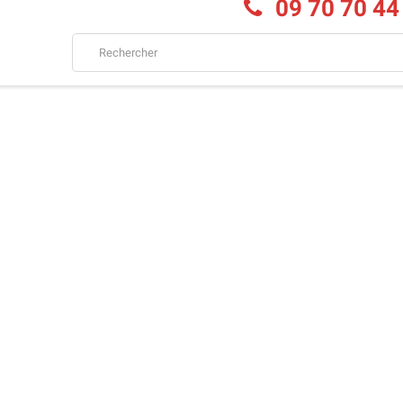
09 70 70 44
151,00 €
192,00 €
ucent 4028 IP Touch
Avaya 9611G ÉCO-RECYCLÉ
O-RECYCLÉ
79,00 €
95,00 €