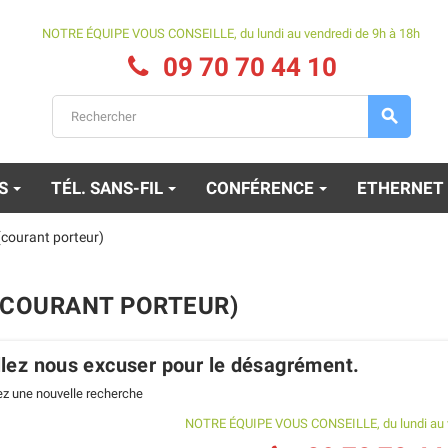
NOTRE ÉQUIPE VOUS CONSEILLE, du lundi au vendredi de 9h à 18h
09 70 70 44 10

ES
TÉL. SANS-FIL
CONFÉRENCE
ETHERNET
courant porteur)
(COURANT PORTEUR)
llez nous excuser pour le désagrément.
ez une nouvelle recherche
Alcatel Lucent 8234
Mitel 622d V2
NOTRE ÉQUIPE VOUS CONSEILLE, du lundi au v
Reconditionné