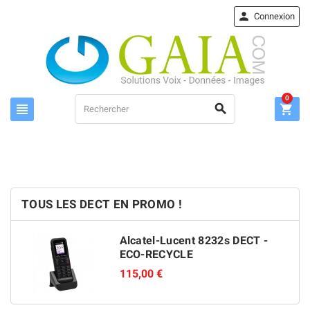

Connexion
0



TOUS LES DECT EN PROMO !
Alcatel-Lucent 8232s DECT -
ECO-RECYCLE
115,00 €