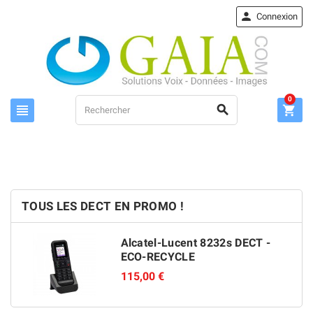

Connexion
0



TOUS LES DECT EN PROMO !
Alcatel-Lucent 8232s DECT -
ECO-RECYCLE
115,00 €