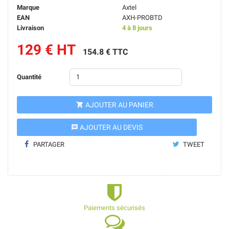
Marque
Axtel
EAN
AXH-PROBTD
Livraison
4 à 8 jours
129 € HT
154.8 € TTC
Quantité
AJOUTER AU PANIER

AJOUTER AU DEVIS
message
PARTAGER
TWEET
Paiements sécurisés