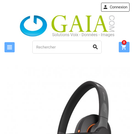

Connexion
0


