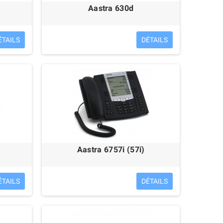
Aastra 630d
ÉTAILS
DÉTAILS
Sennheiser SC30 USB
Sennheiser SC60 USB
55,00 €
52,00 €
Aastra 6757i (57i)
ÉTAILS
DÉTAILS