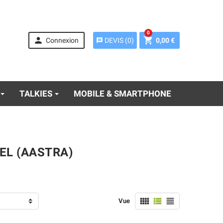
0


Connexion
0,00 €
DEVIS
(
0
)
message
TALKIES
MOBILE & SMARTPHONE
EL (AASTRA)



Vue
Mitel 712dt - set
(pack avec