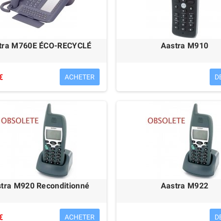
tra M760E ÉCO-RECYCLÉ
Aastra M910
€
ACHETER
D
tra M920 Reconditionné
Aastra M922
€
ACHETER
D