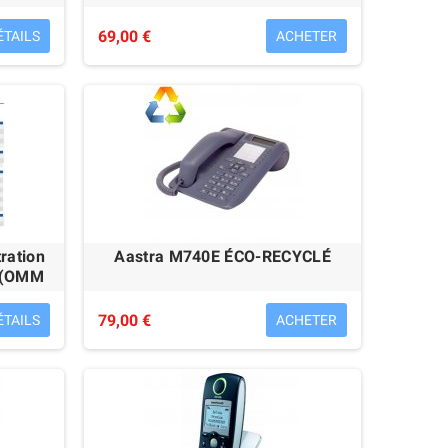
69,00 €
ÉTAILS
ACHETER
tration
Aastra M740E ÉCO-RECYCLÉ
" (OMM
79,00 €
ÉTAILS
ACHETER