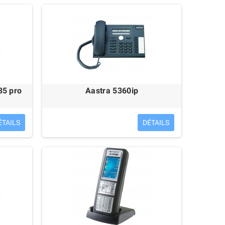
chargeur)
179,00 €
35 pro
Aastra 5360ip
ÉTAILS
DÉTAILS
Alcatel-Lucent 8028S
Reconditionné
209,00 €