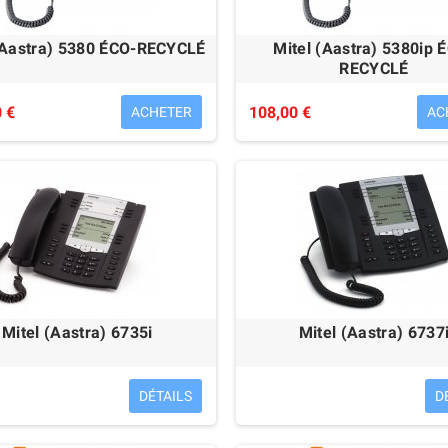
(Aastra) 5380 ÉCO-RECYCLÉ
Mitel (Aastra) 5380ip 
RECYCLÉ
 €
108,00 €
ACHETER
AC
Mitel (Aastra) 6735i
Mitel (Aastra) 6737
DÉTAILS
D