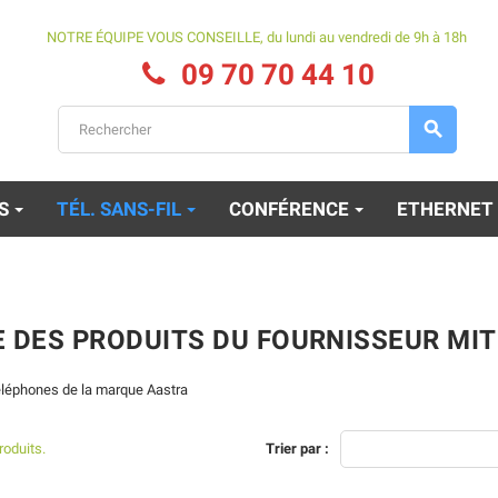
NOTRE ÉQUIPE VOUS CONSEILLE, du lundi au vendredi de 9h à 18h
09 70 70 44 10

ES
TÉL. SANS-FIL
CONFÉRENCE
ETHERNET
E DES PRODUITS DU FOURNISSEUR MIT
éléphones de la marque Aastra
produits.
Trier par :
Alcatel Lucent 8234
Mitel 622d V2
Reconditionné