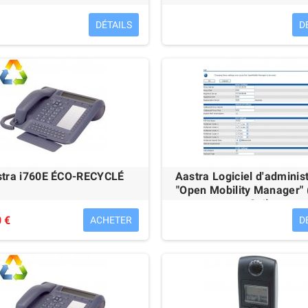
DÉTAILS
D
tra i760E ÉCO-RECYCLÉ
Aastra Logiciel d'adminis
"Open Mobility Manager
v2.1)
 €
ACHETER
D