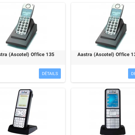
151,00 €
192,00 €
tra (Ascotel) Office 135
Aastra (Ascotel) Office 1
DÉTAILS
D
ucent 4028 IP Touch
Avaya 9611G ÉCO-RECYCLÉ
O-RECYCLÉ
79,00 €
95,00 €