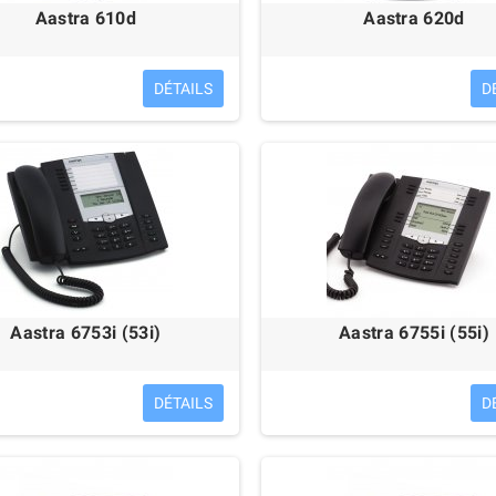
Aastra 610d
Aastra 620d
DÉTAILS
D
iser SC 130 USB
Sennheiser SC 160 USB
39,99 €
48,00 €
Aastra 6753i (53i)
Aastra 6755i (55i)
DÉTAILS
D