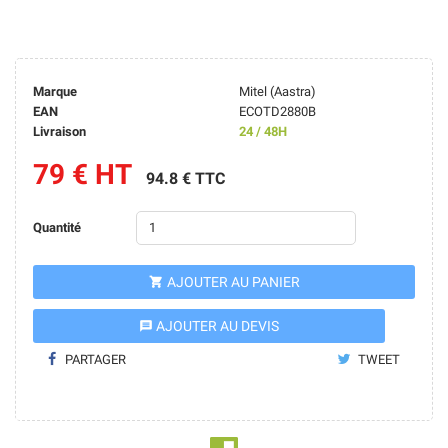
Marque
Mitel (Aastra)
EAN
ECOTD2880B
Livraison
24 / 48H
79 € HT
94.8 € TTC
Quantité
AJOUTER AU PANIER

AJOUTER AU DEVIS
message
PARTAGER
TWEET