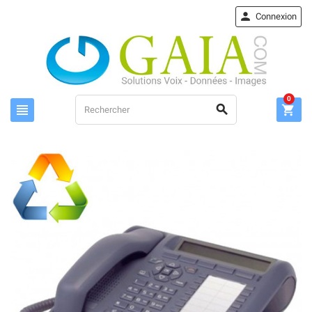

Connexion
0


