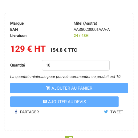
Marque
Mitel (Aastra)
EAN
AAS80C00001AAA-A
Livraison
24 / 48H
129 € HT
154.8 € TTC
Quantité
La quantité minimale pour pouvoir commander ce produit est 10.
AJOUTER AU PANIER

AJOUTER AU DEVIS
message
PARTAGER
TWEET