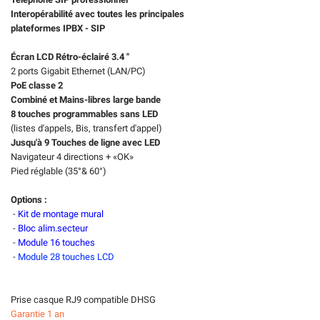
Interopérabilité avec toutes les
principales
plateformes IPBX - SIP
Écran LCD Rétro-éclairé 3.4 "
2 ports Gigabit Ethernet (LAN/PC)
PoE classe 2
Combiné et Mains-libres large bande
8 touches programmables sans LED
(listes d'appels,
Bis, transfert d'appel)
Jusqu'à 9 Touches de ligne avec LED
Navigateur 4 directions + «OK»
Pied réglable (35°& 60°)
Options :
-
Kit de montage mural
-
Bloc alim.secteur
-
Module 16 touches
-
Module 28 touches LCD
Prise casque RJ9 compatible DHSG
Garantie 1 an