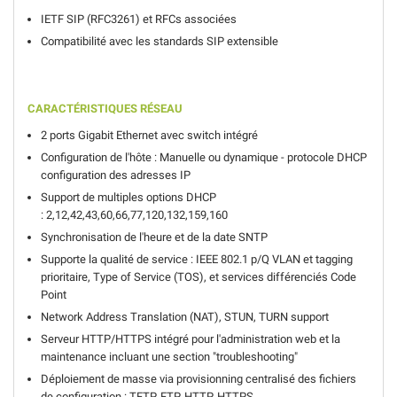
IETF SIP (RFC3261) et RFCs associées
Compatibilité avec les standards SIP extensible
CARACTÉRISTIQUES RÉSEAU
2 ports Gigabit Ethernet avec switch intégré
Configuration de l'hôte : Manuelle ou dynamique
- protocole DHCP
configuration des adresses IP
Support de multiples options DHCP
:
2,12,42,43,60,66,77,120,132,159,160
Synchronisation de l'heure et de la date SNTP
Supporte la qualité de service :
IEEE 802.1
p/Q VLAN et tagging
prioritaire, Type of
Service (TOS), et services différenciés
Code
Point
Network Address Translation (NAT),
STUN, TURN support
Serveur HTTP/HTTPS intégré pour l'administration web et la
maintenance incluant une section "troubleshooting"
Déploiement de masse via provisionning centralisé des fichiers
de configuration :
TFTP,
FTP, HTTP, HTTPS