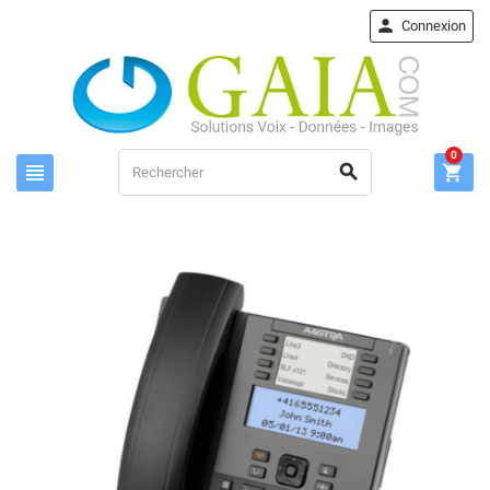

Connexion
0


