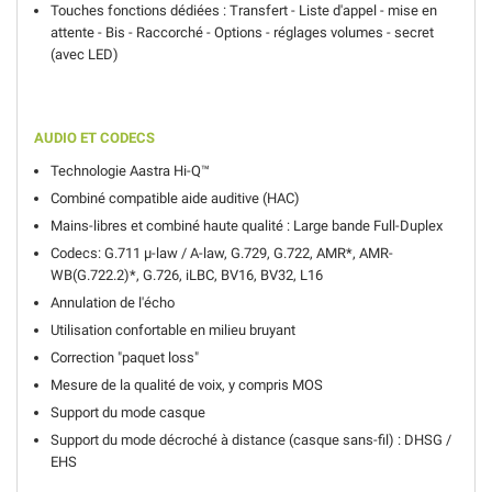
Touches fonctions dédiées : Transfert - Liste d'appel - mise en
attente - Bis - Raccorché - Options - réglages volumes - secret
(avec LED)
AUDIO ET CODECS
Technologie Aastra Hi-Q™
Combiné compatible aide auditive (HAC)
Mains-libres et combiné haute qualité : Large bande Full-Duplex
Codecs: G.711 μ-law / A-law, G.729,
G.722, AMR*, AMR-
WB(G.722.2)*, G.726,
iLBC, BV16, BV32, L16
Annulation de l'écho
Utilisation confortable en milieu bruyant
Correction "paquet loss"
Mesure de la qualité de voix, y compris MOS
Support du mode casque
Support du mode décroché à distance (casque sans-fil) : DHSG /
EHS