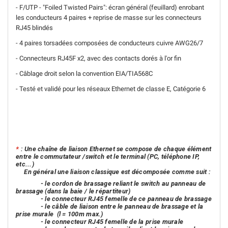
- F/UTP - "Foiled Twisted Pairs": écran général (feuillard) enrobant
les conducteurs 4 paires + reprise de masse sur les connecteurs
RJ45 blindés
- 4 paires torsadées composées de conducteurs cuivre AWG26/7
- Connecteurs RJ45F x2, avec des contacts dorés à l'or fin
- Câblage droit selon la convention EIA/TIA568C
- Testé et validé pour les réseaux Ethernet de classe E, Catégorie 6
*
: Une chaîne de liaison Ethernet se compose de chaque élément
entre le commutateur /switch et le terminal (PC, téléphone IP,
etc...)
En général une liaison classique est décomposée comme suit :
- le cordon de brassage reliant le switch au panneau de
brassage (dans la baie / le répartiteur)
- le connecteur RJ45 femelle de ce panneau de brassage
- le câble de liaison entre le panneau de brassage et la
prise murale
(l = 100m max.)
- le connecteur RJ45 femelle de la prise murale