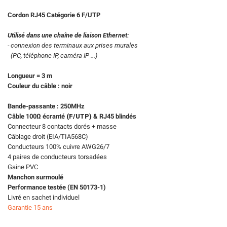
Cordon
RJ45 Catégorie 6 F/UTP
Utilisé dans une chaîne de liaison
Ethernet:
- connexion des terminaux aux
prises
murales
(PC, téléphone IP, caméra IP ...)
Longueur = 3 m
Couleur du câble : noir
Bande-passante : 250MHz
Câble 100Ω écranté
(F/UTP)
& RJ45 blindés
Connecteur 8 contacts dorés + masse
Câblage droit (EIA/TIA568C)
Conducteurs 100% cuivre AWG26/7
4 paires de conducteurs torsadées
Gaine PVC
Manchon surmoulé
Performance testée (EN 50173-1)
Livré en sachet individuel
Garantie 15 ans