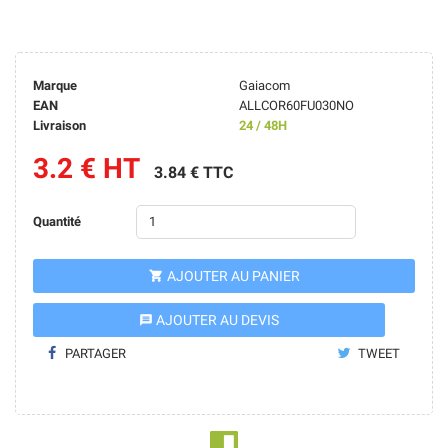
Marque
Gaiacom
EAN
ALLCOR60FU030NO
Livraison
24 / 48H
3.2 € HT
3.84 € TTC
Quantité
AJOUTER AU PANIER

AJOUTER AU DEVIS
message
PARTAGER
TWEET