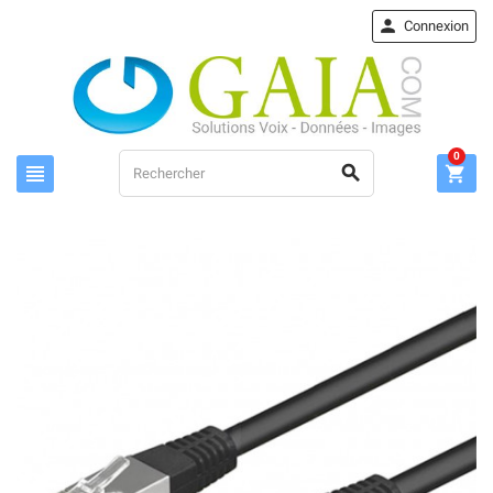

Connexion
0


