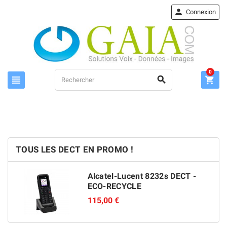

Connexion
0



TOUS LES DECT EN PROMO !
Alcatel-Lucent 8232s DECT -
ECO-RECYCLE
115,00 €