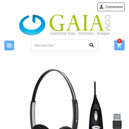

Connexion
0


