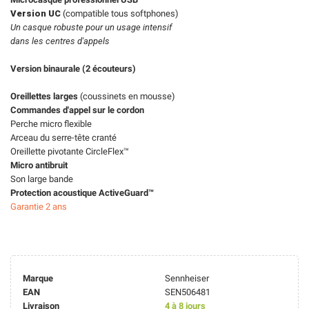
Version UC
(compatible tous softphones)
Un casque robuste pour un usage intensif
dans les centres d'appels
Version binaurale (2 écouteurs)
Oreillettes larges
(coussinets en mousse)
Commandes d'appel sur le cordon
Perche micro flexible
Arceau du serre-tête cranté
Oreillette pivotante CircleFlex™
Micro antibruit
Son large bande
Protection acoustique ActiveGuard™
Garantie 2 ans
Marque
Sennheiser
EAN
SEN506481
Livraison
4 à 8 jours