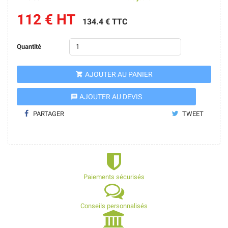
112 € HT
134.4 € TTC
Quantité
AJOUTER AU PANIER

AJOUTER AU DEVIS
message
PARTAGER
TWEET
Paiements sécurisés
Conseils personnalisés