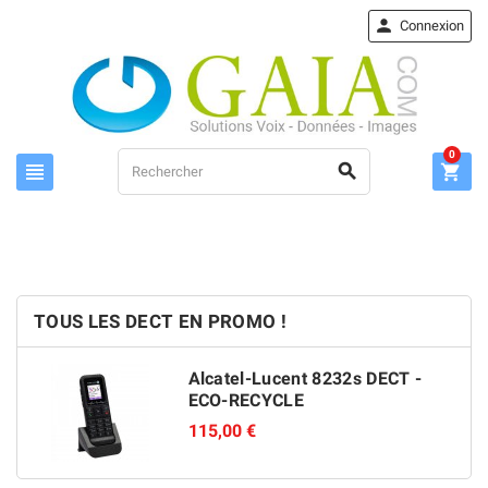

Connexion
0



TOUS LES DECT EN PROMO !
Alcatel-Lucent 8232s DECT -
ECO-RECYCLE
115,00 €