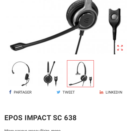

PARTAGER
TWEET
LINKEDIN
EPOS IMPACT SC 638
Micro-casque arceau filaire, mono