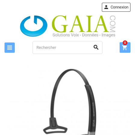

Connexion
0


