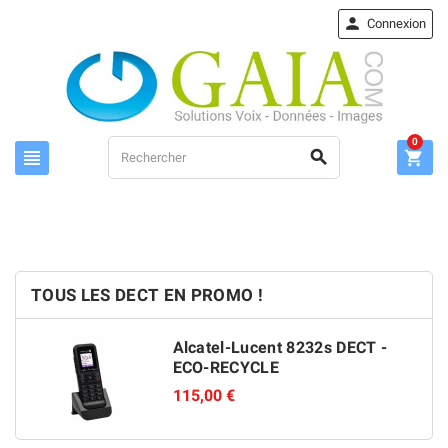

Connexion
0



TOUS LES DECT EN PROMO !
Alcatel-Lucent 8232s DECT -
ECO-RECYCLE
115,00 €