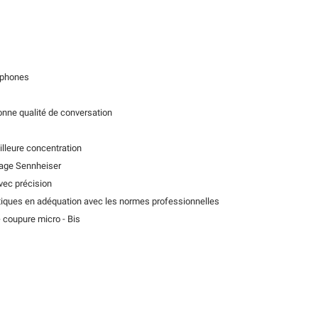
ftphones
)
bonne qualité de conversation
illeure concentration
lage Sennheiser
avec précision
stiques en adéquation avec les normes professionnelles
 coupure micro - Bis