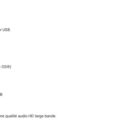
r USB.
c OS®)
SB
ne qualité audio HD large-bande.