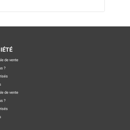
IÉTÉ
le de vente
s ?
risés
s
le de vente
s ?
risés
s