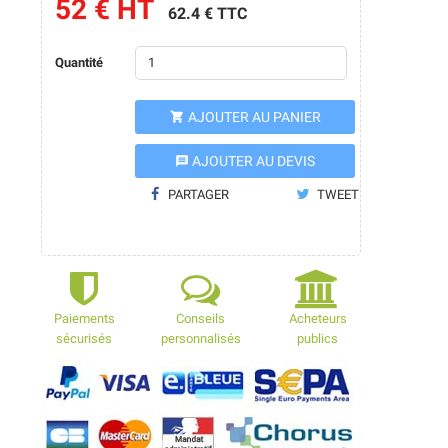
52 € HT
62.4 € TTC
Quantité
AJOUTER AU PANIER

AJOUTER AU DEVIS
message
PARTAGER
TWEET
Paiements
Conseils
Acheteurs
sécurisés
personnalisés
publics