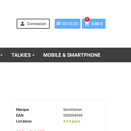
0


Connexion
0,00 €
DEVIS
(
0
)
message
TALKIES
MOBILE & SMARTPHONE
Marque
Sennheiser
EAN
SEN504549
Livraison
4 à 8 jours