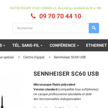
NOTRE ÉQUIPE VOUS CONSEILLE, du lundi au vendredi de 9h à 18h
09 70 70 44 10

ES
TÉL. SANS-FIL
CONFÉRENCE
ETHERNET


e spécial
Centre d'appel
Sennheiser SC60 USB
SENNHEISER SC60 USB
Microcasque filaire polyvalent
Version standard
(compatible tous softphones)
Un casque professionnel abordable et doté
des fonctionnalités indispensables