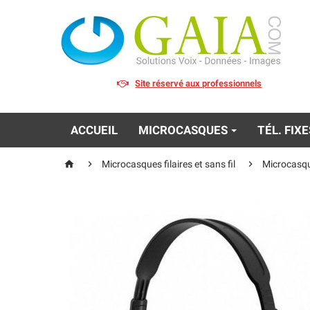
Site réservé aux professionnels
ACCUEIL
MICROCASQUES
TÉL. FIX



Microcasques filaires et sans fil
Microcasqu