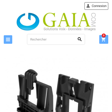

Connexion
0


