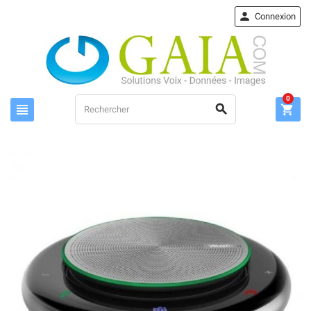

Connexion
0


