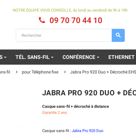
NOTRE ÉQUIPE VOUS CONSEILLE, du lundi au vendredi de 9h à 18h
09 70 70 44 10

ES
TÉL. SANS-FIL
CONFÉRENCE
ETHERNET


ns-fil
pour Téléphone fixe
Jabra Pro 920 Duo + Décroché EH
JABRA PRO 920 DUO + D
Casque sans-fil + décroché à distance
Garantie 2 ans
Casque sans-fil :
Jabra Pro 920 Duo