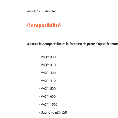
####Compatibilité::::
Compatibilité
Assure la compatibilité et la fonction de prise d'appel à di
- VVX™ 300
- VVX™ 310
- VVX™ 400
- VVX™ 410
- VVX™ 500
- VVX™ 600
- VVX™ 1500
- SoundPoint® 320