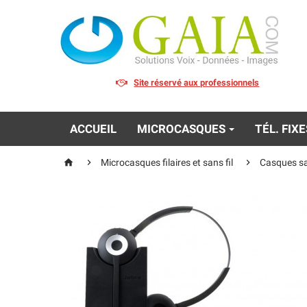
Site réservé aux professionnels
ACCUEIL
MICROCASQUES
TÉL. FIX



Microcasques filaires et sans fil
Casques sa