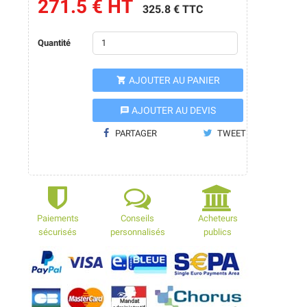
271.5 € HT
325.8 € TTC
Quantité
AJOUTER AU PANIER

AJOUTER AU DEVIS
message
PARTAGER
TWEET
Paiements
Conseils
Acheteurs
sécurisés
personnalisés
publics