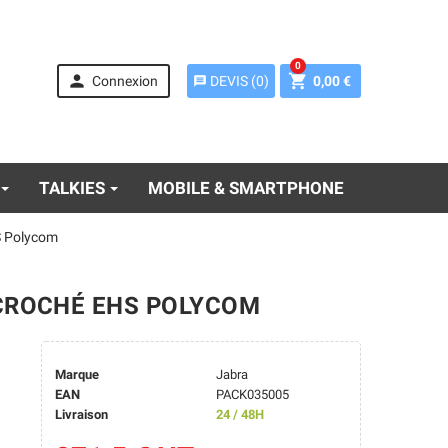
0


Connexion
0,00 €
DEVIS
(
0
)
message
TALKIES
MOBILE & SMARTPHONE
S Polycom
ÉCROCHÉ EHS POLYCOM
Marque
Jabra
EAN
PACK035005
Livraison
24 / 48H