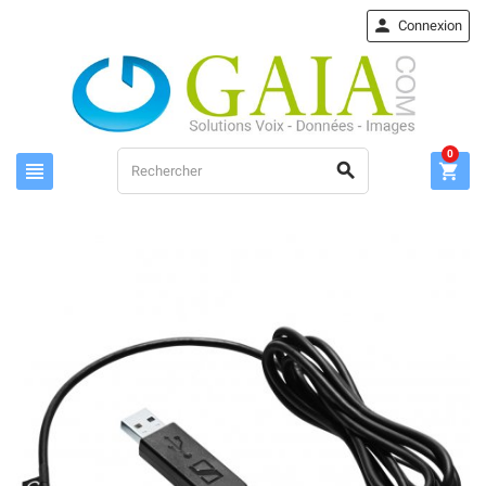

Connexion
0


