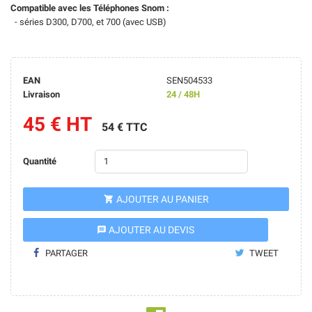
Compatible avec les Téléphones Snom :
- séries D300, D700, et 700 (avec USB)
EAN
SEN504533
Livraison
24 / 48H
45 € HT
54 € TTC
Quantité
AJOUTER AU PANIER

AJOUTER AU DEVIS
message
PARTAGER
TWEET