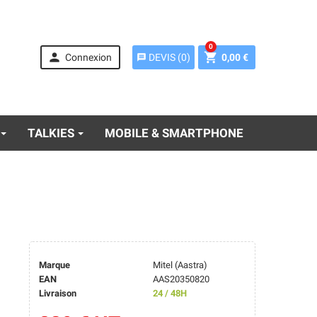
0


Connexion
0,00 €
DEVIS
(
0
)
message
TALKIES
MOBILE & SMARTPHONE
Marque
Mitel (Aastra)
EAN
AAS20350820
Livraison
24 / 48H