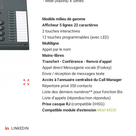
- Mitel (Aastra) X Series
Modèle milieu de gamme
Afficheur 5 lignes 22 caractères
2 touches interactives
12 touches programmables (avec LED)
Multiligne
Appel par le nom
Mains-libres
Transfert - Conférence - Renvoi d’appel
Appel direct Messagerie vocale (Foxkey)
Envoi / réception de messages texte
Accès à l’annuaire centralisé du Call Manager

Répertoire privé 350 contacts
Liste des derniers numéros** pour fonction Bis
Liste d’appels (répondus/non répondus)
Prise casque RJ
(compatible DHSG)
Compatible module d'extension
Mitel M530
LINKEDIN