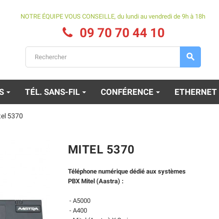
NOTRE ÉQUIPE VOUS CONSEILLE, du lundi au vendredi de 9h à 18h
09 70 70 44 10

ES
TÉL. SANS-FIL
CONFÉRENCE
ETHERNET
tel 5370
MITEL 5370
Téléphone numérique dédié aux systèmes
PBX Mitel (Aastra) :
- A5000
- A400