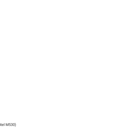
itel M530
)