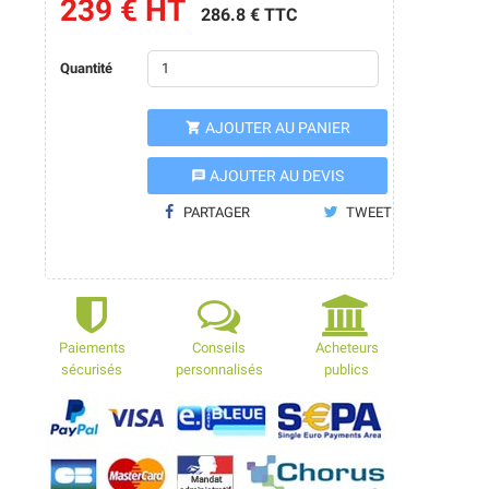
239 € HT
286.8 € TTC
Quantité
AJOUTER AU PANIER

AJOUTER AU DEVIS
message
PARTAGER
TWEET
Paiements
Conseils
Acheteurs
sécurisés
personnalisés
publics