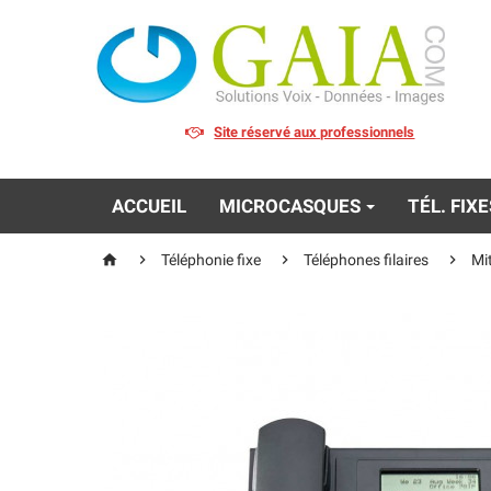
Site réservé aux professionnels
ACCUEIL
MICROCASQUES
TÉL. FIX




Téléphonie fixe
Téléphones filaires
Mi