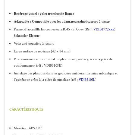
Repérage visuel : volet translucide Rouge
Adaptable : Compatible avec les adaptateurs/duplicateurs à visser
Permet d’accueillir les connecteurs RJ45 «S_One» (Réf :
VDIB1772xxx
)
Schneider-Electric
Volet anti-poussière à ressort
Large surface de repérage (42 x 14 mm)
Positionnement à l’horizontal du plastron en perche grâce à la pièce de
positionnement (réf : VDI8810FE)
Jumelage des plastrons dans les goulottes améliorant la tenue mécanique et
l’esthétique grâce à la pièce de jumelage (réf :
VDI8810JL
)
CARACTÉRISTIQUES
Matériau : ABS / PC