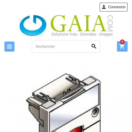

Connexion
0


