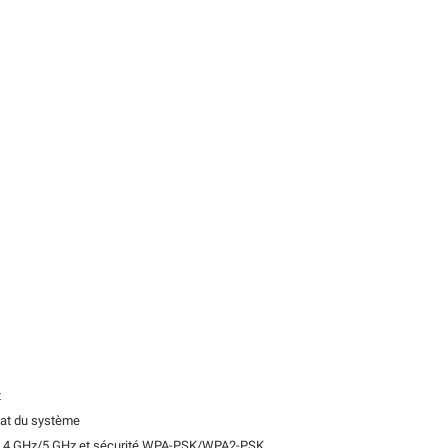
t
tat du système
ce 2,4 GHz/5 GHz et sécurité WPA-PSK/WPA2-PSK