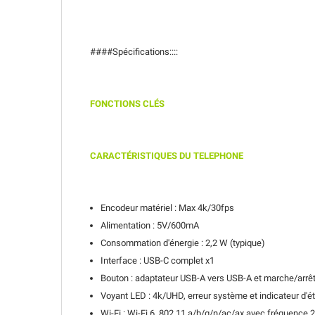
####Spécifications::::
FONCTIONS CLÉS
CARACTÉRISTIQUE
S DU TELEPHONE
Encodeur matériel : Max 4k/30fps
Alimentation : 5V/600mA
Consommation d'énergie : 2,2 W (typique)
Interface : USB-C complet x1
Bouton : adaptateur USB-A vers USB-A et marche/arrê
Voyant LED : 4k/UHD, erreur système et indicateur d'é
Wi-Fi : Wi-Fi 6, 802.11 a/b/g/n/ac/ax avec fréquen