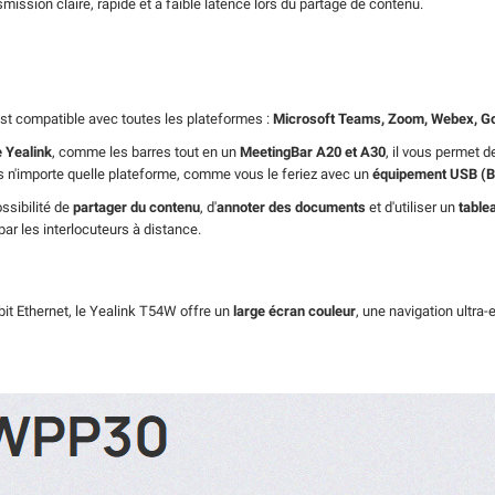
ission claire, rapide et à faible latence lors du partage de contenu.
st compatible avec toutes les plateformes :
Microsoft Teams, Zoom, Webex, G
e Yealink
, comme les barres tout en un
MeetingBar A20 et A30
, il vous permet de
s n'importe quelle plateforme, comme vous le feriez avec un
équipement USB (
ssibilité de
partager du contenu
, d'
annoter des documents
et d'utiliser un
table
ar les interlocuteurs à distance.
bit Ethernet, le Yealink T54W offre un
large écran couleur
, une navigation ultr