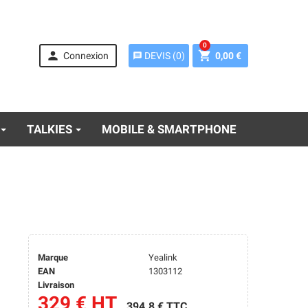
0


Connexion
0,00 €
DEVIS
(
0
)
message
TALKIES
MOBILE & SMARTPHONE
Marque
Yealink
EAN
1303112
Livraison
329 € HT
394.8 € TTC