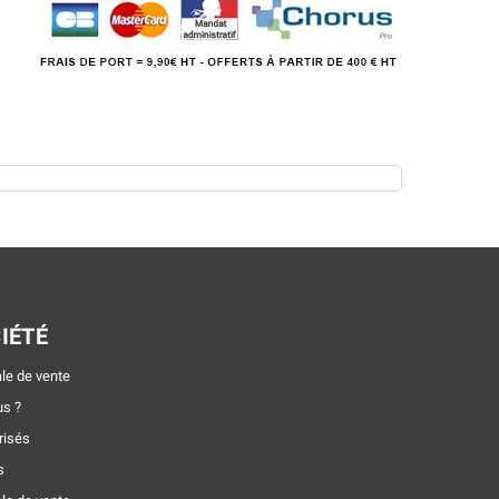
IÉTÉ
le de vente
s ?
risés
s