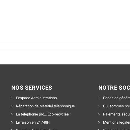
NOS SERVICES
NOTRE SOC
L'espace Administrations
Condition généra
Réparation de Matériel téléphonique
Qui sommes nou
La téléphonie pro... Éco-recyclée !
Paiements sécu
Livraison en 24 /48H
Mentions légale