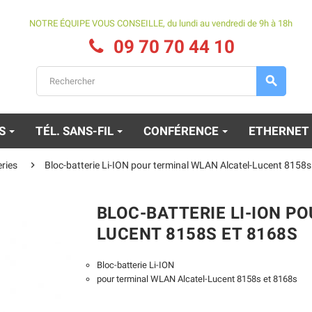
NOTRE ÉQUIPE VOUS CONSEILLE, du lundi au vendredi de 9h à 18h
09 70 70 44 10

ES
TÉL. SANS-FIL
CONFÉRENCE
ETHERNET

eries
Bloc-batterie Li-ION pour terminal WLAN Alcatel-Lucent 8158s
BLOC-BATTERIE LI-ION P
LUCENT 8158S ET 8168S
Bloc-batterie Li-ION
pour terminal WLAN Alcatel-Lucent 8158s et 8168s