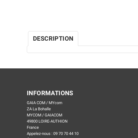
DESCRIPTION
INFORMATIONS
GAIA COM / MYcom
ZA La Bohalle
MYCOM / GAIACOM
49800 LOIRE-AUTHION
France
Appelez-nous :
09 70 70 44 10