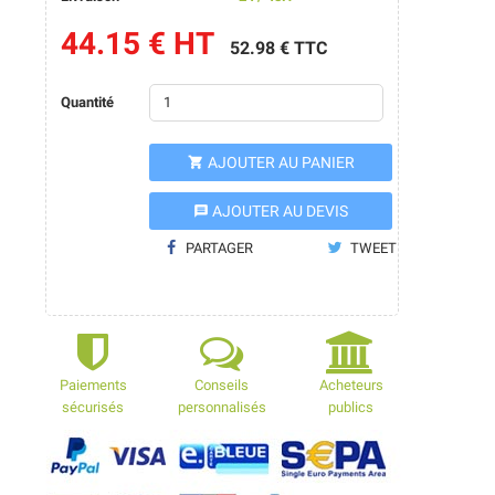
44.15 € HT
52.98 € TTC
Quantité
AJOUTER AU PANIER

AJOUTER AU DEVIS
message
PARTAGER
TWEET
Paiements
Conseils
Acheteurs
sécurisés
personnalisés
publics