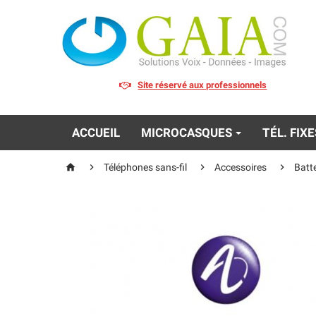
Site réservé aux professionnels
ACCUEIL
MICROCASQUES
TÉL. FIX




Téléphones sans-fil
Accessoires
Batt