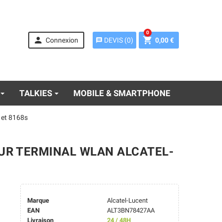
0


Connexion
0,00 €
DEVIS
(
0
)
message
TALKIES
MOBILE & SMARTPHONE
 et 8168s
OUR TERMINAL WLAN ALCATEL-
Marque
Alcatel-Lucent
EAN
ALT3BN78427AA
Livraison
24 / 48H