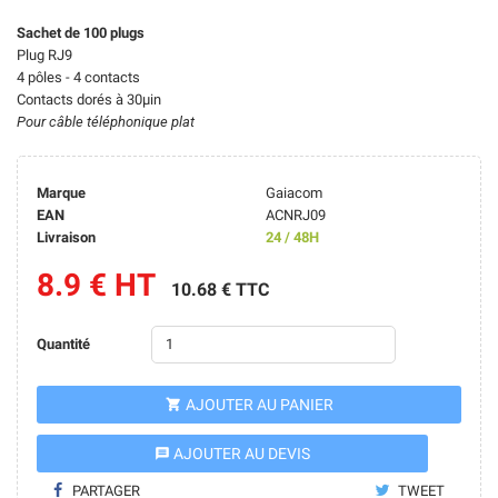
Sachet de 100 plugs
Plug RJ9
4 pôles - 4 contacts
Contacts dorés à 30μin
Pour câble téléphonique plat
Marque
Gaiacom
EAN
ACNRJ09
Livraison
24 / 48H
8.9 € HT
10.68 € TTC
Quantité
AJOUTER AU PANIER

AJOUTER AU DEVIS
message
PARTAGER
TWEET