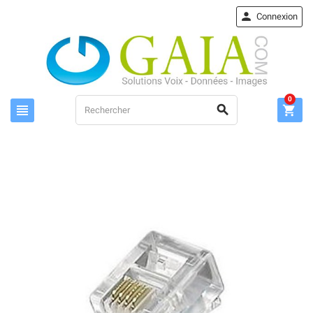

Connexion
0


