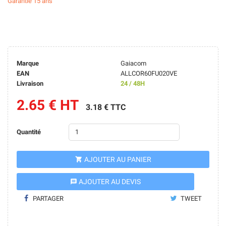
Garantie 15 ans
Marque
Gaiacom
EAN
ALLCOR60FU020VE
Livraison
24 / 48H
2.65 € HT
3.18 € TTC
Quantité
AJOUTER AU PANIER

AJOUTER AU DEVIS
message
PARTAGER
TWEET