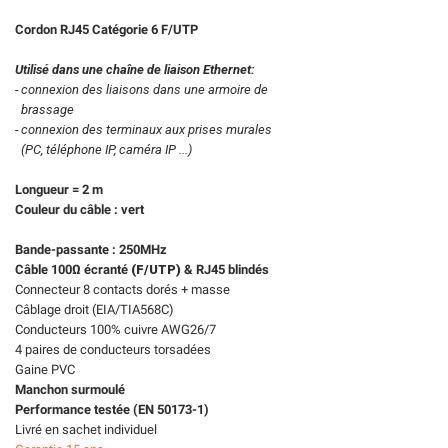
Cordon
RJ45 Catégorie 6 F/UTP
Utilisé dans une chaîne de liaison
Ethernet:
- connexion des liaisons dans une armoire de
brassage
- connexion des terminaux aux
prises
murales
(PC, téléphone IP, caméra IP ...)
Longueur = 2 m
Couleur du câble : vert
Bande-passante : 250MHz
Câble 100Ω écranté
(F/UTP)
& RJ45 blindés
Connecteur 8 contacts dorés + masse
Câblage droit (EIA/TIA568C)
Conducteurs 100% cuivre AWG26/7
4 paires de conducteurs torsadées
Gaine PVC
Manchon surmoulé
Performance testée (EN 50173-1)
Livré en sachet individuel