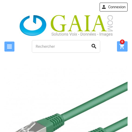

Connexion
0


