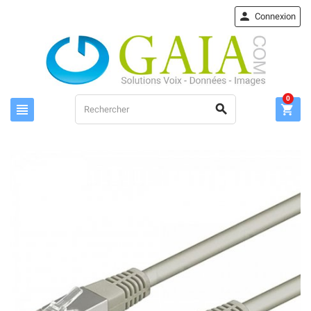

Connexion
0


