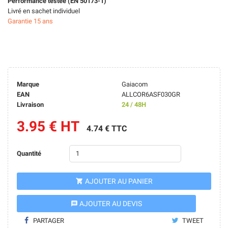
Performance testée (EN 50173-1)
Livré en sachet individuel
Garantie 15 ans
Marque
Gaiacom
EAN
ALLCOR6ASF030GR
Livraison
24 / 48H
3.95 € HT
4.74 € TTC
Quantité
AJOUTER AU PANIER

AJOUTER AU DEVIS
message
PARTAGER
TWEET