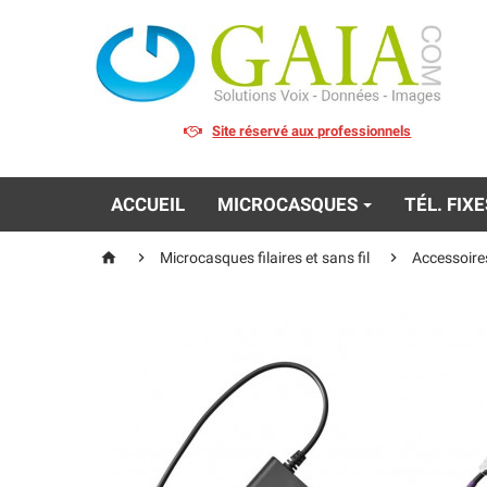
Site réservé aux professionnels
ACCUEIL
MICROCASQUES
TÉL. FIX



Microcasques filaires et sans fil
Accessoire