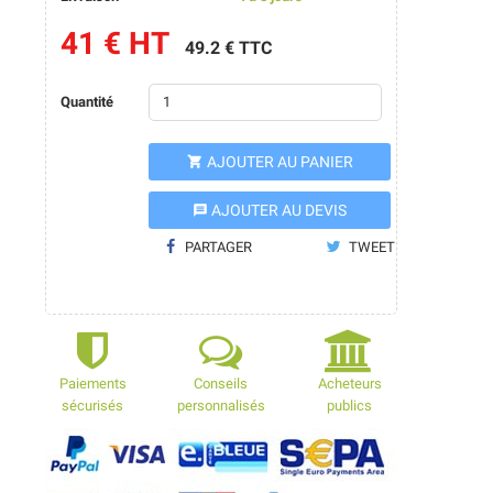
41 € HT
49.2 € TTC
Quantité
AJOUTER AU PANIER

AJOUTER AU DEVIS
message
PARTAGER
TWEET
Paiements
Conseils
Acheteurs
sécurisés
personnalisés
publics