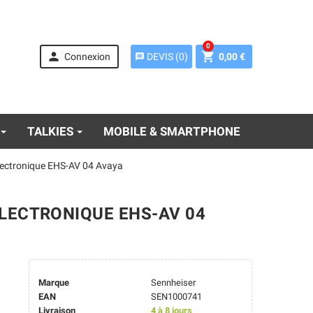
0


Connexion
0,00 €
DEVIS
(
0
)
message
TALKIES
MOBILE & SMARTPHONE
lectronique EHS-AV 04 Avaya
LECTRONIQUE EHS-AV 04
Marque
Sennheiser
EAN
SEN1000741
Livraison
4 à 8 jours