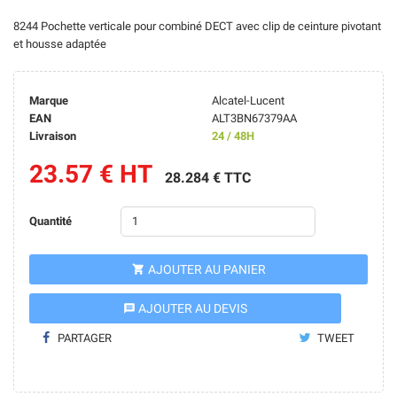
8244 Pochette verticale pour combiné DECT avec clip de ceinture pivotant
et housse adaptée
Marque
Alcatel-Lucent
EAN
ALT3BN67379AA
Livraison
24 / 48H
23.57 € HT
28.284 € TTC
Quantité
AJOUTER AU PANIER

AJOUTER AU DEVIS
message
PARTAGER
TWEET