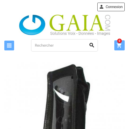

Connexion
0


