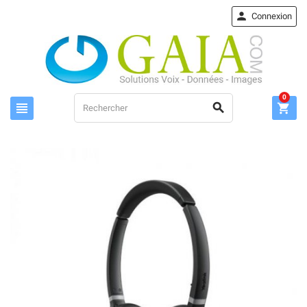

Connexion
0


