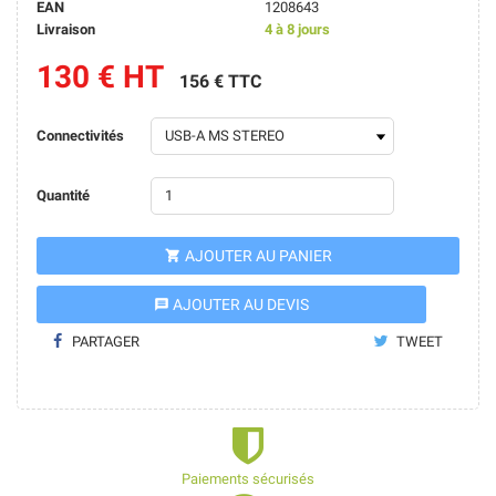
EAN
1208643
Livraison
4 à 8 jours
130 € HT
156 € TTC
Connectivités
Quantité
AJOUTER AU PANIER

AJOUTER AU DEVIS
message
PARTAGER
TWEET
Paiements sécurisés