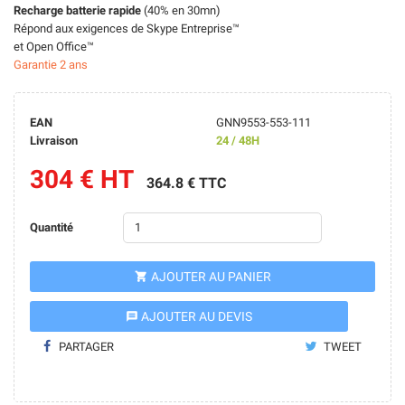
Recharge batterie rapide
(40% en 30mn)
Répond aux exigences de Skype Entreprise™
et Open Office™
Garantie 2 ans
EAN
GNN9553-553-111
Livraison
24 / 48H
304 € HT
364.8 € TTC
Quantité
AJOUTER AU PANIER

AJOUTER AU DEVIS
message
PARTAGER
TWEET