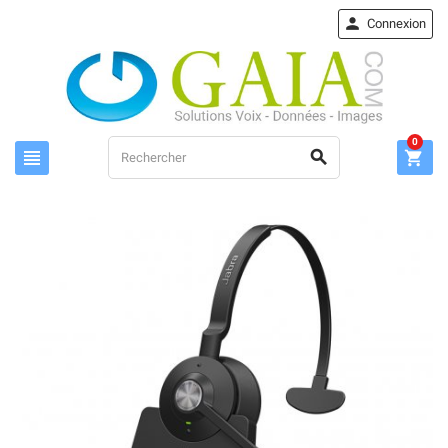

Connexion
0


