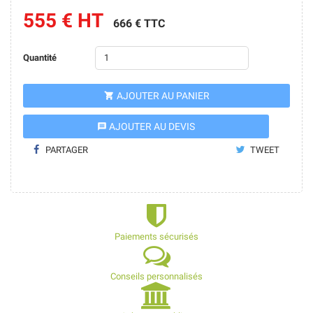
555 € HT
666 € TTC
Quantité
AJOUTER AU PANIER

AJOUTER AU DEVIS
message
PARTAGER
TWEET
Paiements sécurisés
Conseils personnalisés