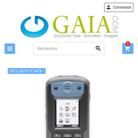

Connexion
0



EXCLUSIVITÉ WEB !