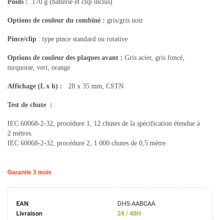
Poids :
170 g (batterie et clip inclus)
Options de couleur du combiné
:
gris/gris noir
Pince/clip
: type pince standard ou rotative
Options de couleur des plaques avant :
Gris acier, gris foncé,
turquoise, vert, orange
Affichage (L x h)
:
28 x 35 mm, CSTN
Test de chute
:
IEC 60068-2-32, procédure 1, 12 chutes de la spécification étendue à
2 mètres.
IEC 60068-2-32, procédure 2, 1 000 chutes de 0,5 mètre.
Garantie 3 mois
EAN
DH5-AABCAA
Livraison
24 / 48H