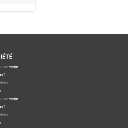
IÉTÉ
le de vente
s ?
risés
s
le de vente
s ?
risés
s