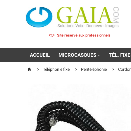
Site réservé aux professionnels
ACCUEIL
MICROCASQUES
TÉL. FIX




Téléphonie fixe
Péritéléphonie
Cordon