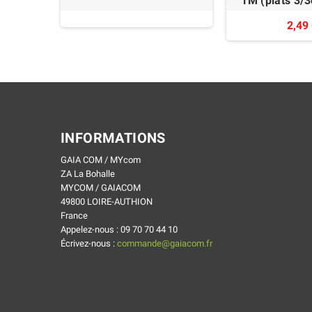
1M (plats 3/3
2,49
INFORMATIONS
GAIA COM / MYcom
ZA La Bohalle
MYCOM / GAIACOM
49800 LOIRE-AUTHION
France
Appelez-nous :
09 70 70 44 10
Écrivez-nous :
commande@gaiacom.fr