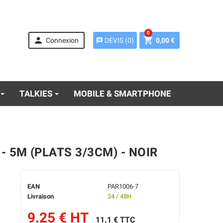
0


Connexion
0,00 €
DEVIS
(
0
)
message
TALKIES
MOBILE & SMARTPHONE
 5M (PLATS 3/3CM) - NOIR
EAN
PAR1006-7
Livraison
24 / 48H
9.25 € HT
11.1 € TTC