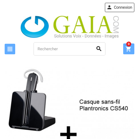

Connexion
0


