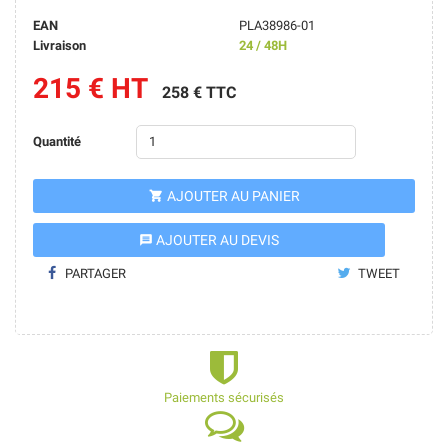
EAN
PLA38986-01
Livraison
24 / 48H
215 € HT
258 € TTC
Quantité
AJOUTER AU PANIER

AJOUTER AU DEVIS
message
PARTAGER
TWEET
Paiements sécurisés