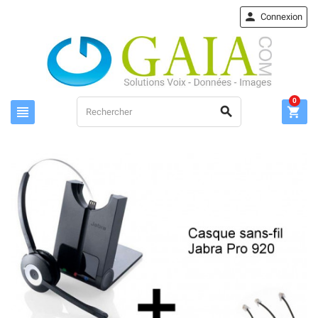

Connexion
0


