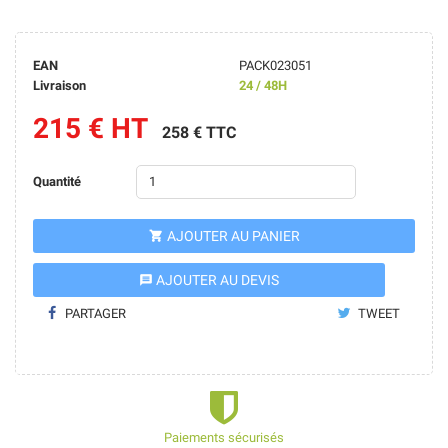
EAN
PACK023051
Livraison
24 / 48H
215 € HT
258 € TTC
Quantité
AJOUTER AU PANIER

AJOUTER AU DEVIS
message
PARTAGER
TWEET
Paiements sécurisés