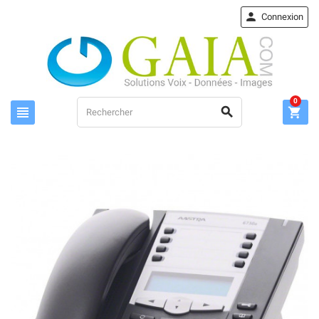

Connexion
0


