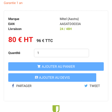
Garantie 1 an
Marque
Mitel (Aastra)
EAN
AASATD0033A
Livraison
24 / 48H
80 € HT
96 € TTC
Quantité
AJOUTER AU PANIER

AJOUTER AU DEVIS
message
PARTAGER
TWEET