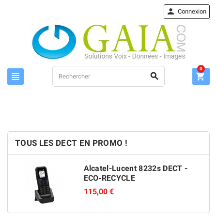

Connexion
0



TOUS LES DECT EN PROMO !
Alcatel-Lucent 8232s DECT -
ECO-RECYCLE
115,00 €